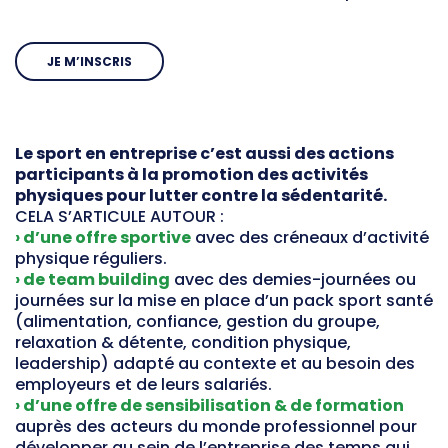
Club 2024 - Fan zone
JE M’INSCRIS
SERVICES & OUTILS
Prêt de matériel
Le sport en entreprise c’est aussi des actions
Boite à outils
participants à la promotion des activités
Mon club près de chez moi
physiques pour lutter contre la sédentarité.
CELA S’ARTICULE AUTOUR :
Responsabilité Sociétale
› d’une offre sportive
avec des créneaux d’activité
Calcul coût de l'emploi
physique réguliers.
Ressources pédagogiques
› de team building
avec des demies-journées ou
journées sur la mise en place d’un pack sport santé
Bourses aux bénévoles
(alimentation, confiance, gestion du groupe,
Fiches Conseils
relaxation & détente, condition physique,
leadership) adapté au contexte et au besoin des
employeurs et de leurs salariés.
ACTUALITÉS
› d’une offre de sensibilisation & de formation
auprès des acteurs du monde professionnel pour
développer au sein de l’entreprise des temps qui