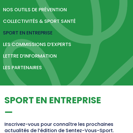
Formations & Professionnalisation
NOS OUTILS DE PRÉVENTION
CDOS 26
COLLECTIVITÉS & SPORT SANTÉ
SPORT EN ENTREPRISE
Qui sommes-nous ?
LES COMMISSIONS D’EXPERTS
Comités Départementaux
Trouver un club
LETTRE D’INFORMATION
Partenaires & Labels
LES PARTENAIRES
PARIS 2024
SPORT EN ENTREPRISE
Labels & Centre de Préparation aux Jeux
Programme Volontaire
Impact et Héritage
Inscrivez-vous pour connaître les prochaines
Jeux Olympiques & Paralympiques
actualités de l’édition de Sentez-Vous-Sport.