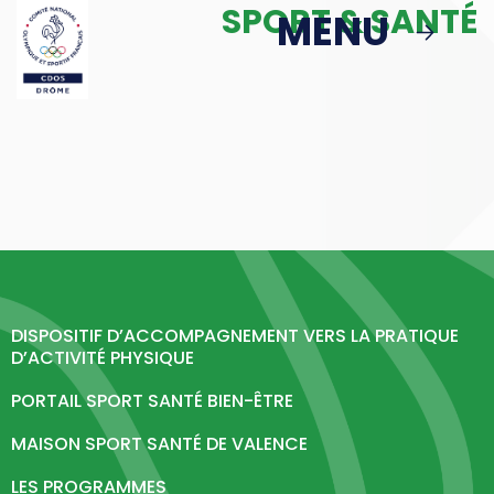
SPORT & SANTÉ
Passer au contenu principal
MENU
MENU
MBS
ACTIONS
Podcast : Le Sport en Face
> Le Sport en Face : Épisode 1
DISPOSITIF D’ACCOMPAGNEMENT VERS LA PRATIQUE
D’ACTIVITÉ PHYSIQUE
Politique Publique & Haut Niveau
PORTAIL SPORT SANTÉ BIEN-ÊTRE
Éducation & Citoyenneté
MAISON SPORT SANTÉ DE VALENCE
Sport & Santé
LES PROGRAMMES