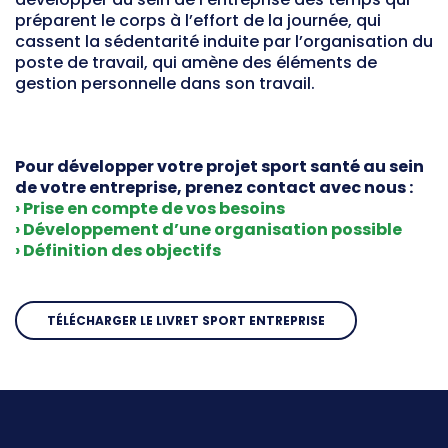
Offre d'emploi
préparent le corps à l’effort de la journée, qui
Financement
cassent la sédentarité induite par l’organisation du
poste de travail, qui amène des éléments de
Institutions
gestion personnelle dans son travail.
Haut Niveau
Vie Associative
Divers
Pour développer votre projet sport santé au sein
de votre entreprise, prenez contact avec nous :
Educ'sport
› Prise en compte de vos besoins
› Développement d’une organisation possible
CONTACT
› Définition des objectifs
TÉLÉCHARGER LE LIVRET SPORT ENTREPRISE