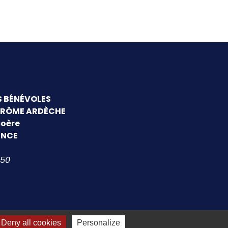
S BÉNÉVOLES
DRÔME ARDÈCHE
coère
ENCE
 50
Deny all cookies
Personalize