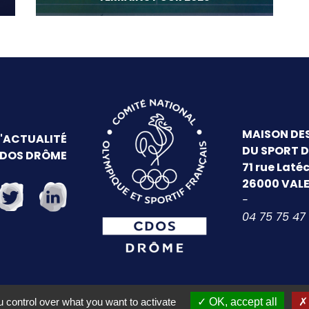
Ressources pédagogiques
Bourses aux bénévoles
Fiches Conseils
MAISON DE
L'ACTUALITÉ
DU SPORT 
CDOS DRÔME
71 rue Laté
26000 VAL
-
04 75 75 47
 control over what you want to activate
OK, accept all
Mentions légales
- ©
Starteo
2026