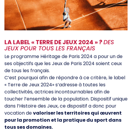
Offre d'emploi
Financement
Institutions
Haut Niveau
Vie Associative
LA LABEL « TERRE DE JEUX 2024 » ?
DES
Divers
JEUX POUR TOUS LES FRANÇAIS
Educ'sport
Le programme Héritage de Paris 2024 a pour un de
ses objectifs que les Jeux de Paris 2024 soient ceux
de tous les français.
CONTACT
C’est pourquoi afin de répondre à ce critère, le label
« Terre de Jeux 2024» s’adresse à toutes les
collectivités, actrices incontournables afin de
toucher l’ensemble de la population. Dispositif unique
dans l’Histoire des Jeux, ce dispositif a donc pour
vocation de
valoriser les territoires qui œuvrent
pour la promotion et la pratique du sport dans
tous ses domaines.