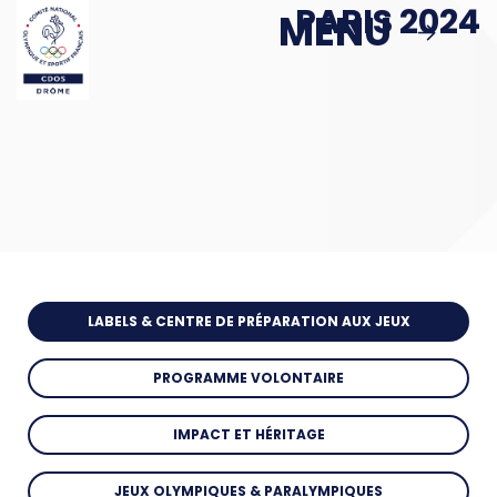
PARIS 2024
Passer au contenu principal
MENU
MENU
MBS
ACTIONS
Podcast : Le Sport en Face
> Le Sport en Face : Épisode 1
LABELS & CENTRE DE PRÉPARATION AUX JEUX
Politique Publique & Haut Niveau
PROGRAMME VOLONTAIRE
Éducation & Citoyenneté
IMPACT ET HÉRITAGE
Sport & Santé
JEUX OLYMPIQUES & PARALYMPIQUES