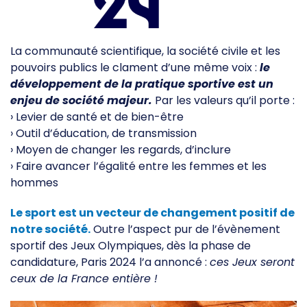
Club 2024 - Fan zone
SERVICES & OUTILS
La communauté scientifique, la société civile et les
pouvoirs publics le clament d’une même voix :
le
développement de la pratique sportive est un
Prêt de matériel
enjeu de société majeur.
Par les valeurs qu’il porte :
Boite à outils
› Levier de santé et de bien-être
Mon club près de chez moi
› Outil d’éducation, de transmission
Responsabilité Sociétale
› Moyen de changer les regards, d’inclure
› Faire avancer l’égalité entre les femmes et les
Calcul coût de l'emploi
hommes
Ressources pédagogiques
Bourses aux bénévoles
Le sport est un vecteur de changement positif de
notre société.
Outre l’aspect pur de l’évènement
Fiches Conseils
sportif des Jeux Olympiques, dès la phase de
candidature, Paris 2024 l’a annoncé :
ces Jeux seront
ACTUALITÉS
ceux de la France entière !