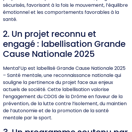
Club 2024 - Fan zone
sécurisés, favorisant à la fois le mouvement, l’équilibre
émotionnel et les comportements favorables à la
santé.
SERVICES & OUTILS
2. Un projet reconnu et
Prêt de matériel
engagé : labellisation Grande
Boite à outils
Cause Nationale 2025
Mon club près de chez moi
Responsabilité Sociétale
Mental’Up est labellisé Grande Cause Nationale 2025
Calcul coût de l'emploi
– Santé mentale, une reconnaissance nationale qui
Ressources pédagogiques
souligne la pertinence du projet face aux enjeux
actuels de société. Cette labellisation valorise
Bourses aux bénévoles
l’engagement du CDOS de la Drôme en faveur de la
Fiches Conseils
prévention, de la lutte contre l’isolement, du maintien
de l’autonomie et de la promotion de la santé
ACTUALITÉS
mentale par le sport.