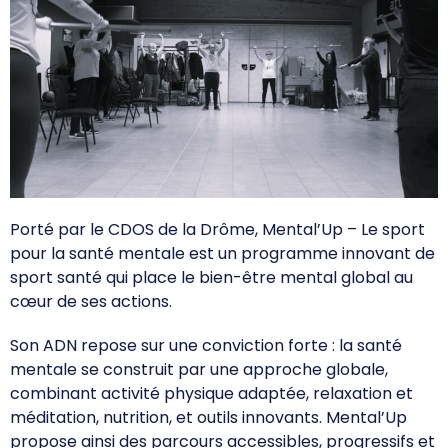
Formations & Professionnalisation
CDOS 26
Qui sommes-nous ?
Comités Départementaux
Trouver un club
Partenaires & Labels
Porté par le CDOS de la Drôme, Mental’Up – Le sport
pour la santé mentale est un programme innovant de
PARIS 2024
sport santé qui place le bien-être mental global au
cœur de ses actions.
Labels & Centre de Préparation aux Jeux
Son ADN repose sur une conviction forte : la santé
Programme Volontaire
mentale se construit par une approche globale,
combinant activité physique adaptée, relaxation et
Impact et Héritage
méditation, nutrition, et outils innovants. Mental’Up
Jeux Olympiques & Paralympiques
propose ainsi des parcours accessibles, progressifs et