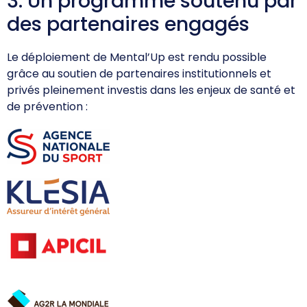
3. Un programme soutenu par
Offre d'emploi
des partenaires engagés
Financement
Institutions
Le déploiement de Mental’Up est rendu possible
Haut Niveau
grâce au soutien de partenaires institutionnels et
Vie Associative
privés pleinement investis dans les enjeux de santé et
de prévention :
Divers
Educ'sport
CONTACT