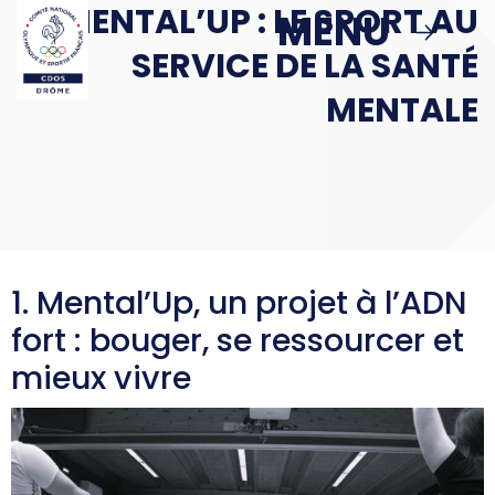
MENTAL’UP : LE SPORT AU
Passer au contenu principal
MENU
MENU
SERVICE DE LA SANTÉ
MBS
MENTALE
ACTIONS
Podcast : Le Sport en Face
1. Mental’Up, un projet à l’ADN
> Le Sport en Face : Épisode 1
fort : bouger, se ressourcer et
Politique Publique & Haut Niveau
mieux vivre
Éducation & Citoyenneté
Sport & Santé