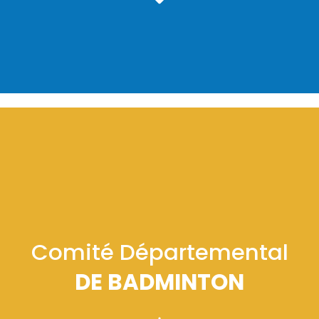
Offre d'emploi
Financement
Institutions
Haut Niveau
Vie Associative
Divers
Educ'sport
CONTACT
Comité Départemental
DE BADMINTON