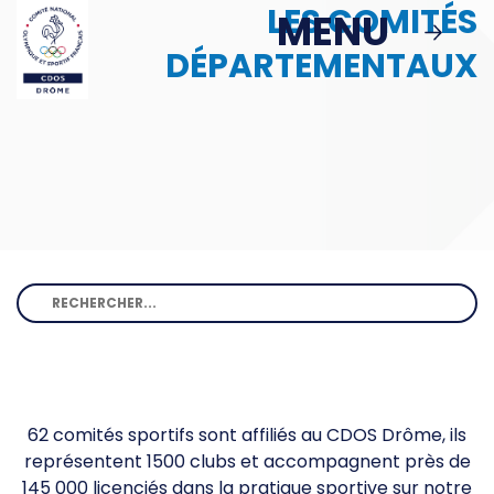
LES COMITÉS
Passer au contenu principal
MENU
MENU
DÉPARTEMENTAUX
MBS
ACTIONS
Podcast : Le Sport en Face
> Le Sport en Face : Épisode 1
Politique Publique & Haut Niveau
Éducation & Citoyenneté
62 comités sportifs sont affiliés au CDOS Drôme, ils
Sport & Santé
représentent 1500 clubs et accompagnent près de
145 000 licenciés dans la pratique sportive sur notre