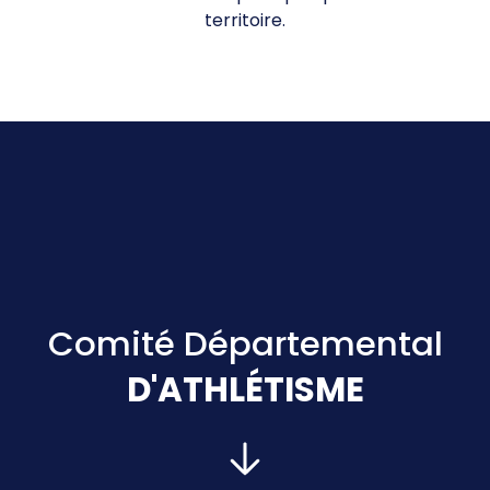
Formations & Professionnalisation
territoire.
CDOS 26
Qui sommes-nous ?
Comités Départementaux
Trouver un club
Partenaires & Labels
PARIS 2024
Comité Départemental
Labels & Centre de Préparation aux Jeux
D'ATHLÉTISME
Programme Volontaire
Impact et Héritage
PRÉSIDENT :
Jeux Olympiques & Paralympiques