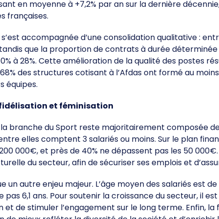
ssant en moyenne à +7,2% par an sur la dernière décenni
Ressources pédagogiques
s françaises.
Bourses aux bénévoles
s’est accompagnée d’une consolidation qualitative : entr
Fiches Conseils
tandis que la proportion de contrats à durée déterminée 
40% à 28%. Cette amélioration de la qualité des postes r
 68% des structures cotisant à l’Afdas ont formé au moins 
rs équipes.
 fidélisation et féminisation
la branche du Sport reste majoritairement composée de p
entre elles comptent 3 salariés ou moins. Sur le plan fina
à 200 000€, et près de 40% ne dépassent pas les 50 000€.
turelle du secteur, afin de sécuriser ses emplois et d’ass
ue un autre enjeu majeur. L’âge moyen des salariés est de 
pas 6,1 ans. Pour soutenir la croissance du secteur, il est
et de stimuler l’engagement sur le long terme. Enfin, la fé