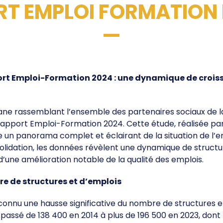
RT EMPLOI FORMATION
Labels & Centre de Préparation
aux Jeux
Programme Volontaire
Impact et Héritage
Jeux Olympiques &
ort Emploi-Formation 2024 : une dynamique de croiss
Paralympiques
Club 2024 - Fan zone
gane rassemblant l’ensemble des partenaires sociaux de 
rapport Emploi-Formation 2024. Cette étude, réalisée par 
SERVICES & OUTILS
se un panorama complet et éclairant de la situation de l’e
onsolidation, les données révèlent une dynamique de stru
Prêt de matériel
d’une amélioration notable de la qualité des emplois.
Boite à outils
 de structures et d’emplois
Mon club près de chez moi
a connu une hausse significative du nombre de structures 
Responsabilité Sociétale
 passé de 138 400 en 2014 à plus de 196 500 en 2023, dont 
Calcul coût de l'emploi