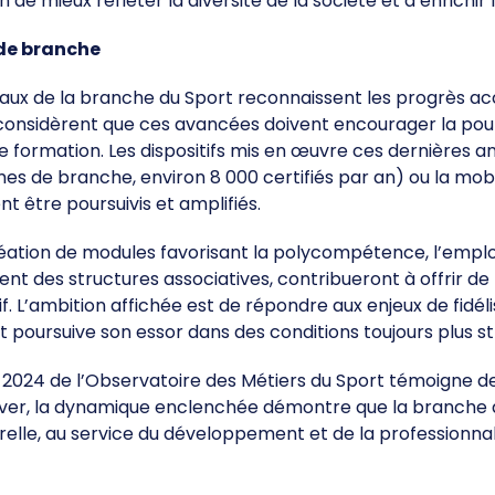
fin de mieux refléter la diversité de la société et d’enrich
 de branche
iaux de la branche du Sport reconnaissent les progrès acc
 considèrent que ces avancées doivent encourager la pour
t de formation. Les dispositifs mis en œuvre ces dernières
mes de branche, environ 8 000 certifiés par an) ou la mobi
 être poursuivis et amplifiés.
réation de modules favorisant la polycompétence, l’employ
nt des structures associatives, contribueront à offrir de
 L’ambition affichée est de répondre aux enjeux de fidélis
 poursuive son essor dans des conditions toujours plus st
024 de l’Observatoire des Métiers du Sport témoigne de 
relever, la dynamique enclenchée démontre que la branche d
urelle, au service du développement et de la professionnal