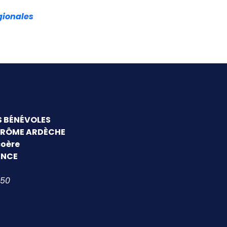
gionales
S BÉNÉVOLES
DRÔME ARDÈCHE
coère
ENCE
 50