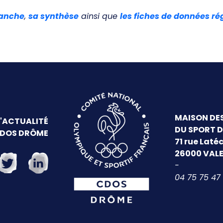
ranche
,
sa synthèse
ainsi que
les fiches de données ré
MAISON DE
L'ACTUALITÉ
DU SPORT 
CDOS DRÔME
71 rue Laté
26000 VAL
-
04 75 75 47