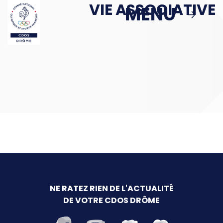
VIE ASSOCIATIVE
Passer au contenu principal
MENU
MENU
MBS
ACTIONS
Podcast : Le Sport en Face
> Le Sport en Face : Épisode 1
Politique Publique & Haut Niveau
Éducation & Citoyenneté
NE RATEZ RIEN DE L'ACTUALITÉ
DE VOTRE CDOS DRÔME
Sport & Santé