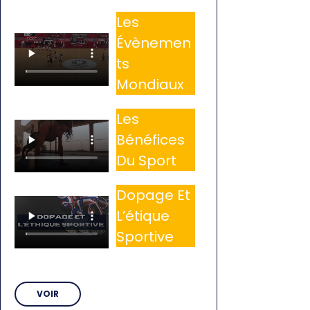
Les
Évènemen
ts
Mondiaux
Les
Bénéfices
Du Sport
Dopage Et
L’étique
Sportive
VOIR