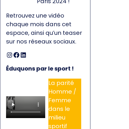
Paris 2024 !
Retrouvez une vidéo
chaque mois dans cet
espace, ainsi qu’un teaser
sur nos réseaux sociaux.
Instagram
Facebook
LinkedIn
Éduquons par le sport !
La parité
Homme /
Femme
dans le
milieu
sportif