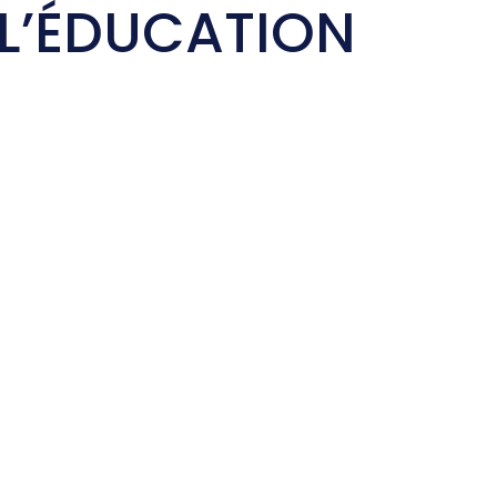
E L’ÉDUCATION
CDOS 26
Face
Qui sommes-nous ?
de 1
Comités Départementaux
Trouver un club
Haut Niveau
Partenaires & Labels
eté
PARIS 2024