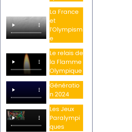
La France
et
l’Olympism
e
Le relais de
la Flamme
Olympique
Génératio
n 2024
Les Jeux
Paralympi
ques