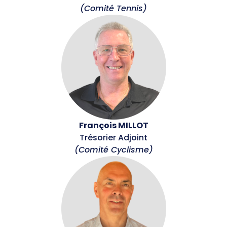
Offre d'emploi
(Comité Tennis)
Financement
Institutions
Haut Niveau
Vie Associative
Divers
Educ'sport
François MILLOT
CONTACT
Trésorier Adjoint
(Comité Cyclisme)