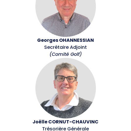
Club 2024 - Fan zone
SERVICES & OUTILS
Prêt de matériel
Georges OHANNESSIAN
Boite à outils
Secrétaire Adjoint
(Comité Golf)
Mon club près de chez moi
Responsabilité Sociétale
Calcul coût de l'emploi
Ressources pédagogiques
Bourses aux bénévoles
Fiches Conseils
ACTUALITÉS
Joëlle CORNUT-CHAUVINC
Trésorière Générale