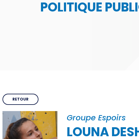
POLITIQUE PUBL
CDOS 26
Face
Qui sommes-nous ?
de 1
Comités Départementaux
Trouver un club
Haut Niveau
Partenaires & Labels
RETOUR
eté
Groupe Espoirs
PARIS 2024
LOUNA DES