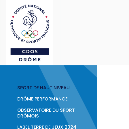
Passer au contenu principal
ACTIONS
Podcast : Le Sport en 
> Le Sport en Face : Épiso
Politique Publique & 
SPORT DE HAUT NIVEAU
Éducation & Citoyenn
DRÔME PERFORMANCE
Sport & Santé
OBSERVATOIRE DU SPORT
DRÔMOIS
Formations &
LABEL TERRE DE JEUX 2024