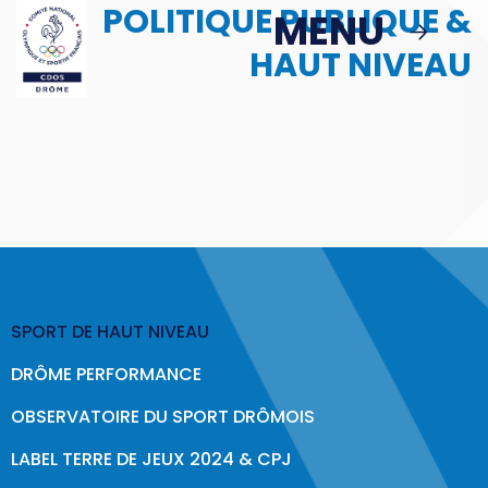
POLITIQUE PUBLIQUE &
Passer au contenu principal
MENU
MENU
HAUT NIVEAU
MBS
ACTIONS
Podcast : Le Sport en Face
> Le Sport en Face : Épisode 1
SPORT DE HAUT NIVEAU
Politique Publique & Haut Niveau
DRÔME PERFORMANCE
Éducation & Citoyenneté
OBSERVATOIRE DU SPORT DRÔMOIS
Sport & Santé
LABEL TERRE DE JEUX 2024 & CPJ