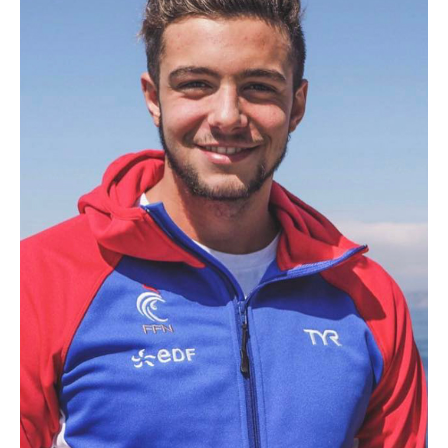
Club 2024 - Fan zone
SERVICES & OUTILS
Prêt de matériel
Boite à outils
Mon club près de chez moi
Responsabilité Sociétale
Calcul coût de l'emploi
Ressources pédagogiques
Bourses aux bénévoles
Fiches Conseils
ACTUALITÉS