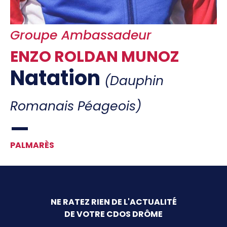
Offre d'emploi
Financement
Groupe Ambassadeur
Institutions
Haut Niveau
ENZO ROLDAN MUNOZ
Vie Associative
Natation
(Dauphin
Divers
Educ'sport
Romanais Péageois)
CONTACT
PALMARÈS
NE RATEZ RIEN DE L'ACTUALITÉ
DE VOTRE CDOS DRÔME