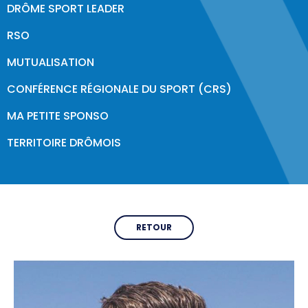
DRÔME SPORT LEADER
Formations & Professionnalisation
RSO
CDOS 26
MUTUALISATION
Qui sommes-nous ?
CONFÉRENCE RÉGIONALE DU SPORT (CRS)
Comités Départementaux
MA PETITE SPONSO
Trouver un club
TERRITOIRE DRÔMOIS
Partenaires & Labels
PARIS 2024
RETOUR
Labels & Centre de Préparation aux Jeux
Programme Volontaire
Impact et Héritage
Jeux Olympiques & Paralympiques