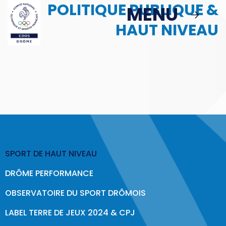
POLITIQUE PUBLIQUE &
Passer au contenu principal
MENU
MENU
HAUT NIVEAU
MBS
ACTIONS
Podcast : Le Sport en Face
> Le Sport en Face : Épisode 1
SPORT DE HAUT NIVEAU
Politique Publique & Haut Niveau
DRÔME PERFORMANCE
Éducation & Citoyenneté
OBSERVATOIRE DU SPORT DRÔMOIS
Sport & Santé
LABEL TERRE DE JEUX 2024 & CPJ