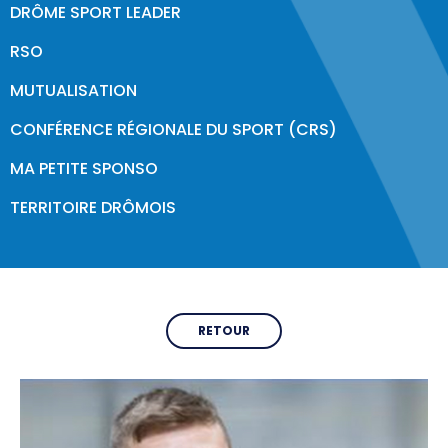
DRÔME SPORT LEADER
Formations & Professionnalisation
RSO
CDOS 26
MUTUALISATION
Qui sommes-nous ?
CONFÉRENCE RÉGIONALE DU SPORT (CRS)
Comités Départementaux
MA PETITE SPONSO
Trouver un club
TERRITOIRE DRÔMOIS
Partenaires & Labels
PARIS 2024
RETOUR
Labels & Centre de Préparation aux Jeux
Programme Volontaire
Impact et Héritage
Jeux Olympiques & Paralympiques