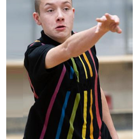
Club 2024 - Fan zone
SERVICES & OUTILS
Prêt de matériel
Boite à outils
Mon club près de chez moi
Responsabilité Sociétale
Calcul coût de l'emploi
Ressources pédagogiques
Bourses aux bénévoles
Fiches Conseils
ACTUALITÉS