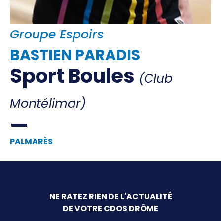
Offre d'emploi
Financement
Groupe Espoirs
Institutions
Haut Niveau
BASTIEN PARADIS
Vie Associative
Sport Boules
(Club
Divers
Educ'sport
Montélimar)
CONTACT
PALMARÈS
NE RATEZ RIEN DE L'ACTUALITÉ
DE VOTRE CDOS DRÔME