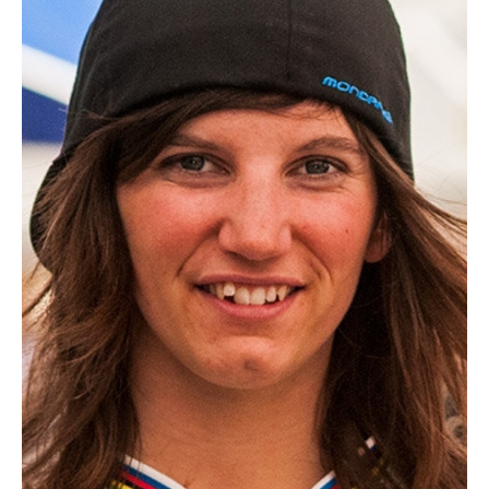
Club 2024 - Fan zone
SERVICES & OUTILS
Prêt de matériel
Boite à outils
Mon club près de chez moi
Responsabilité Sociétale
Calcul coût de l'emploi
Ressources pédagogiques
Bourses aux bénévoles
Fiches Conseils
ACTUALITÉS