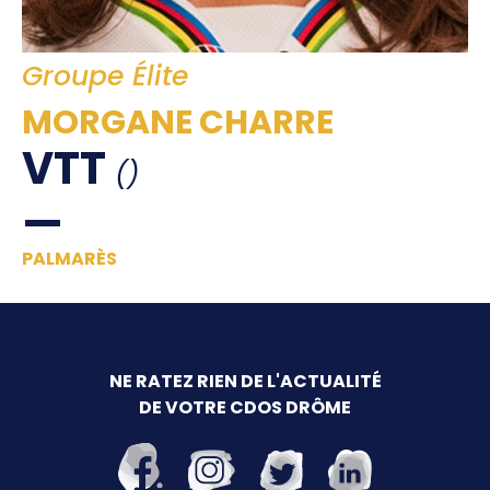
Offre d'emploi
Financement
Groupe Élite
Institutions
Haut Niveau
MORGANE CHARRE
Vie Associative
VTT
()
Divers
Educ'sport
PALMARÈS
CONTACT
NE RATEZ RIEN DE L'ACTUALITÉ
DE VOTRE CDOS DRÔME