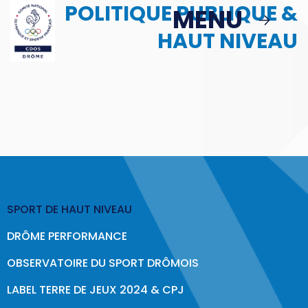
POLITIQUE PUBLIQUE &
Passer au contenu principal
MENU
MENU
HAUT NIVEAU
MBS
ACTIONS
Podcast : Le Sport en Face
> Le Sport en Face : Épisode 1
SPORT DE HAUT NIVEAU
Politique Publique & Haut Niveau
DRÔME PERFORMANCE
Éducation & Citoyenneté
OBSERVATOIRE DU SPORT DRÔMOIS
Sport & Santé
LABEL TERRE DE JEUX 2024 & CPJ