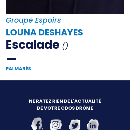
Offre d'emploi
Financement
Groupe Espoirs
Institutions
Haut Niveau
LOUNA DESHAYES
Vie Associative
Escalade
()
Divers
Educ'sport
PALMARÈS
CONTACT
NE RATEZ RIEN DE L'ACTUALITÉ
DE VOTRE CDOS DRÔME