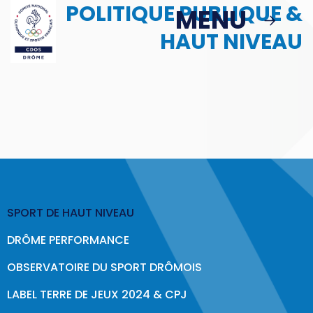
POLITIQUE PUBLIQUE &
Passer au contenu principal
MENU
MENU
HAUT NIVEAU
MBS
ACTIONS
Podcast : Le Sport en Face
> Le Sport en Face : Épisode 1
SPORT DE HAUT NIVEAU
Politique Publique & Haut Niveau
DRÔME PERFORMANCE
Éducation & Citoyenneté
OBSERVATOIRE DU SPORT DRÔMOIS
Sport & Santé
LABEL TERRE DE JEUX 2024 & CPJ