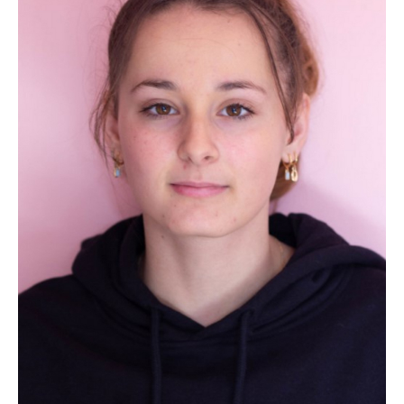
Club 2024 - Fan zone
SERVICES & OUTILS
Prêt de matériel
Boite à outils
Mon club près de chez moi
Responsabilité Sociétale
Calcul coût de l'emploi
Ressources pédagogiques
Bourses aux bénévoles
Fiches Conseils
ACTUALITÉS