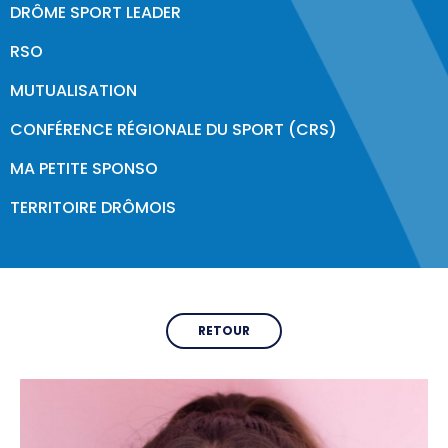
DRÔME SPORT LEADER
Formations & Professionnalisation
RSO
CDOS 26
MUTUALISATION
Qui sommes-nous ?
CONFÉRENCE RÉGIONALE DU SPORT (CRS)
Comités Départementaux
MA PETITE SPONSO
Trouver un club
TERRITOIRE DRÔMOIS
Partenaires & Labels
PARIS 2024
RETOUR
Labels & Centre de Préparation aux Jeux
Programme Volontaire
Impact et Héritage
Jeux Olympiques & Paralympiques