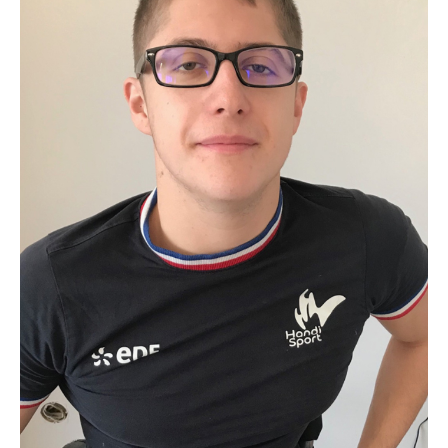
Club 2024 - Fan zone
SERVICES & OUTILS
Prêt de matériel
Boite à outils
Mon club près de chez moi
Responsabilité Sociétale
Calcul coût de l'emploi
Ressources pédagogiques
Bourses aux bénévoles
Fiches Conseils
ACTUALITÉS