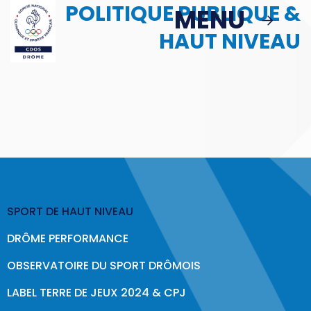
POLITIQUE PUBLIQUE &
Passer au contenu principal
MENU
MENU
HAUT NIVEAU
MBS
ACTIONS
Podcast : Le Sport en Face
> Le Sport en Face : Épisode 1
SPORT DE HAUT NIVEAU
Politique Publique & Haut Niveau
DRÔME PERFORMANCE
Éducation & Citoyenneté
OBSERVATOIRE DU SPORT DRÔMOIS
Sport & Santé
LABEL TERRE DE JEUX 2024 & CPJ