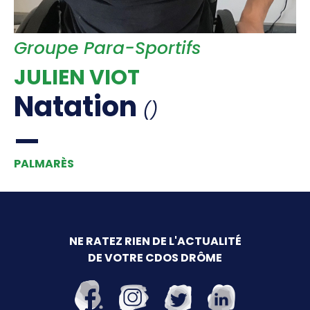
Offre d'emploi
Financement
Groupe Para-Sportifs
Institutions
Haut Niveau
JULIEN VIOT
Vie Associative
Natation
()
Divers
Educ'sport
PALMARÈS
CONTACT
NE RATEZ RIEN DE L'ACTUALITÉ
DE VOTRE CDOS DRÔME