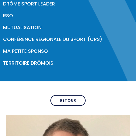
DRÔME SPORT LEADER
Formations & Professionnalisation
RSO
CDOS 26
MUTUALISATION
Qui sommes-nous ?
CONFÉRENCE RÉGIONALE DU SPORT (CRS)
Comités Départementaux
MA PETITE SPONSO
Trouver un club
TERRITOIRE DRÔMOIS
Partenaires & Labels
PARIS 2024
RETOUR
Labels & Centre de Préparation aux Jeux
Programme Volontaire
Impact et Héritage
Jeux Olympiques & Paralympiques