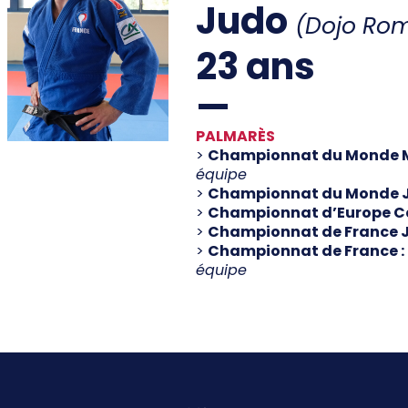
Judo
Labels & Centre de Préparation
(Dojo Ro
aux Jeux
23 ans
Programme Volontaire
Impact et Héritage
Jeux Olympiques &
PALMARÈS
Paralympiques
>
Championnat du Monde Mil
Club 2024 - Fan zone
équipe
>
Championnat du Monde Ju
>
Championnat d’Europe Ca
>
Championnat de France Ju
SERVICES & OUTILS
>
Championnat de France :
équipe
Prêt de matériel
Boite à outils
Mon club près de chez moi
Responsabilité Sociétale
Calcul coût de l'emploi