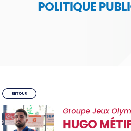
POLITIQUE PUBL
CDOS 26
Face
Qui sommes-nous ?
de 1
Comités Départementaux
Trouver un club
Haut Niveau
Partenaires & Labels
RETOUR
eté
Groupe Jeux Olym
PARIS 2024
HUGO MÉTI