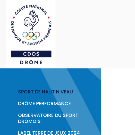
Passer au contenu principal
ACTIONS
Podcast : Le Sport en 
> Le Sport en Face : Épiso
Politique Publique & 
SPORT DE HAUT NIVEAU
Éducation & Citoyenn
DRÔME PERFORMANCE
Sport & Santé
OBSERVATOIRE DU SPORT
DRÔMOIS
Formations &
LABEL TERRE DE JEUX 2024