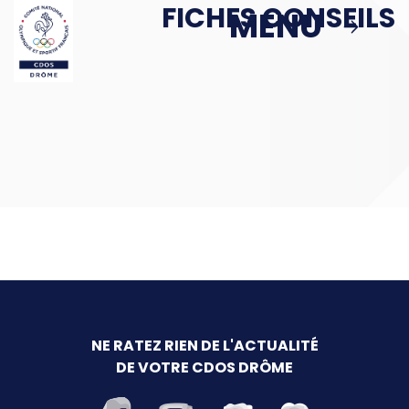
FICHES CONSEILS
Passer au contenu principal
MENU
MENU
MBS
ACTIONS
Podcast : Le Sport en Face
> Le Sport en Face : Épisode 1
Politique Publique & Haut Niveau
Éducation & Citoyenneté
NE RATEZ RIEN DE L'ACTUALITÉ
DE VOTRE CDOS DRÔME
Sport & Santé